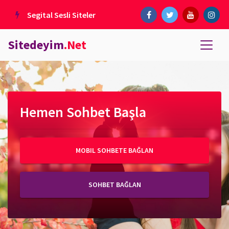
Segital Sesli Siteler
Sitedeyim
.Net
Hemen Sohbet Başla
MOBIL SOHBETE BAĞLAN
SOHBET BAĞLAN