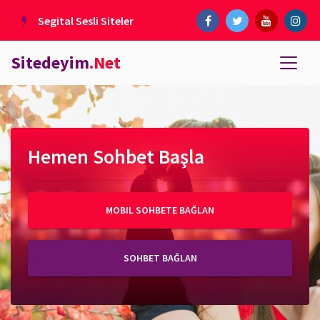
Segital Sesli Siteler
Sitedeyim
.Net
Hemen Sohbet Başla
MOBIL SOHBETE BAĞLAN
SOHBET BAĞLAN